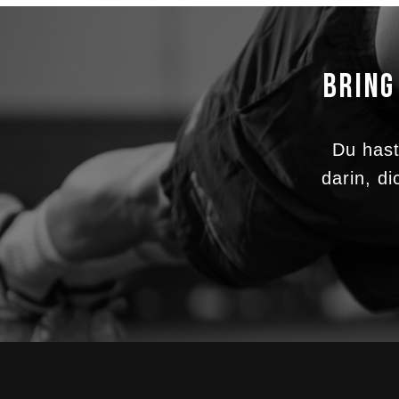
BRING
Du hast
darin, d