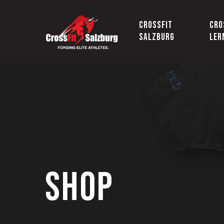
Skip
to
CROSSFIT
CRO
SALZBURG
LER
main
content
Shop