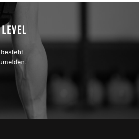
 LEVEL
 besteht
zumelden.