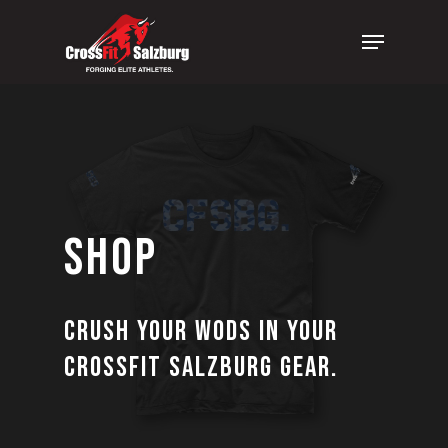
Skip
Menu
to
Clos
main
Men
content
Shop
Crush your WODs in your
CrossFit Salzburg Gear.