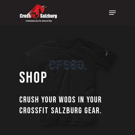
Skip
Menu
to
Clos
main
Men
content
Shop
Crush your WODs in your
CrossFit Salzburg Gear.