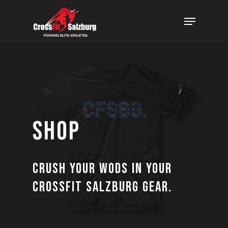
Skip
Menu
to
Clos
main
Men
content
Shop
Crush your WODs in your
CrossFit Salzburg Gear.